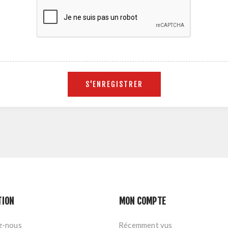
TION
MON COMPTE
z-nous
Récemment vus